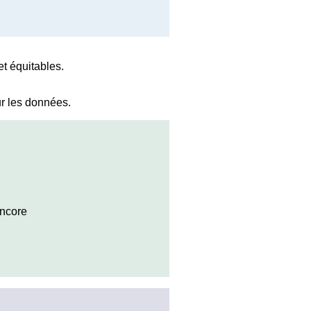
et équitables.
ur les données.
encore