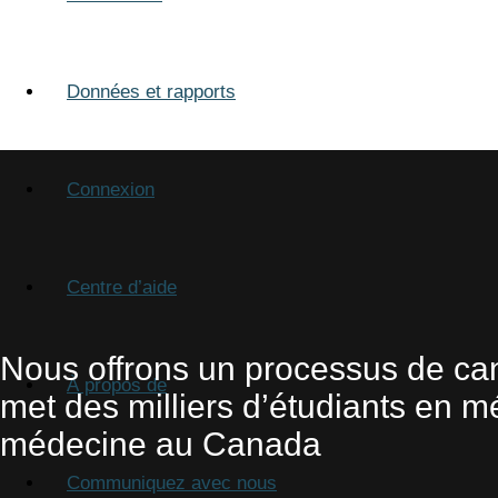
Données et rapports
Connexion
Centre d’aide
Nous offrons un processus de can
À propos de
met des milliers d’étudiants en m
médecine au Canada
Communiquez avec nous