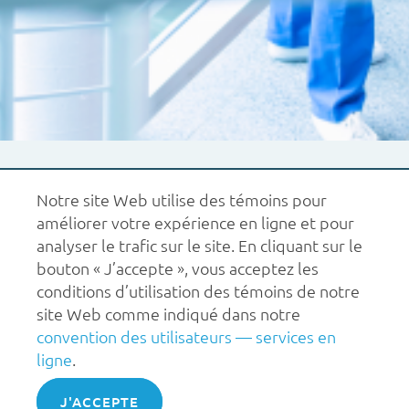
Notre site Web utilise des témoins pour
améliorer votre expérience en ligne et pour
analyser le trafic sur le site. En cliquant sur le
bouton « J’accepte », vous acceptez les
1.877.227.6742
aide@carms.ca
À propos de nous
conditions d’utilisation des témoins de notre
Conditions d’utilisation
Politiques
site Web comme indiqué dans notre
© 2026 CaRMS. Tous droits réservés.
convention des utilisateurs — services en
ligne
.
ACCEPT