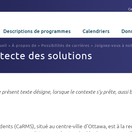
Ce
Descriptions de programmes
Calendriers
Donn
ueil
>
À propos de
>
Possibilités de carrières
>
Joignez-vous à no
itecte des solutions
 présent texte désigne, lorsque le contexte s’y prête, aussi
ents (CaRMS), situé au centre-ville d’Ottawa, est à la r