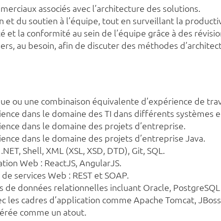
mmerciaux associés avec l’architecture des solutions.
n et du soutien à l’équipe, tout en surveillant la product
 et la conformité au sein de l’équipe grâce à des révisi
tiers, au besoin, afin de discuter des méthodes d’architec
que ou une combinaison équivalente d’expérience de trav
nce dans le domaine des TI dans différents systèmes et
ence dans le domaine des projets d’entreprise.
nce dans le domaine des projets d’entreprise Java.
NET, Shell, XML (XSL, XSD, DTD), Git, SQL.
ation Web : ReactJS, AngularJS.
de services Web : REST et SOAP.
es de données relationnelles incluant Oracle, PostgreSQ
vec les cadres d’application comme Apache Tomcat, JBos
idérée comme un atout.