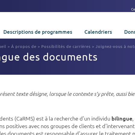
Ce
Descriptions de programmes
Calendriers
Donn
eil
>
À propos de
>
Possibilités de carrières
>
Joignez-vous à not
ngue des documents
résent texte désigne, lorsque le contexte s’y prête, aussi 
dents (CaRMS) est à la recherche d’un individu
bilingue
,
s positives avec nos groupes de clients et d’intervenant
e des documents est responsable d’assurer le traitement