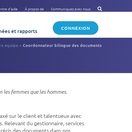
ntre d’aide
À propos de
Communiquez avec nous
CONNEXION
ées et rapports
re équipe
>
Coordonnateur bilingue des documents
bien les femmes que les hommes.
 axé sur le client et talentueux avec
s. Relevant du gestionnaire, services
 précis des documents dans nos