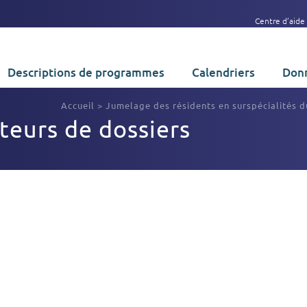
Centre d’aide
Descriptions de programmes
Calendriers
Donn
Accueil
>
Jumelage des résidents en surspécialités 
teurs de dossiers