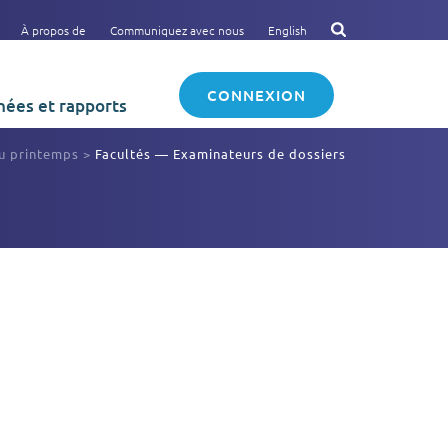
À propos de
Communiquez avec nous
English
CONNEXION
ées et rapports
du printemps
>
Facultés — Examinateurs de dossiers