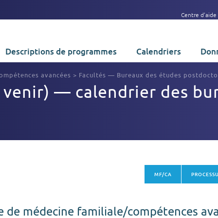
Centre d’aide
Descriptions de programmes
Calendriers
Donn
compétences avancées
>
Facultés — Bureaux des études postdocto
venir) — calendrier des bu
MF/CA
PROCESSU
e de médecine familiale/compétences av