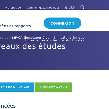
À propos de
Communiquez avec nous
English
CONNEXION
ées et rapports
rales
>
MF/CA (jumelages à venir) — calendrier des
bureaux des études postdoctorales
reaux des études
S D’APRÈS-JUMELAGE
JUMELAGES À VENIR
ancées