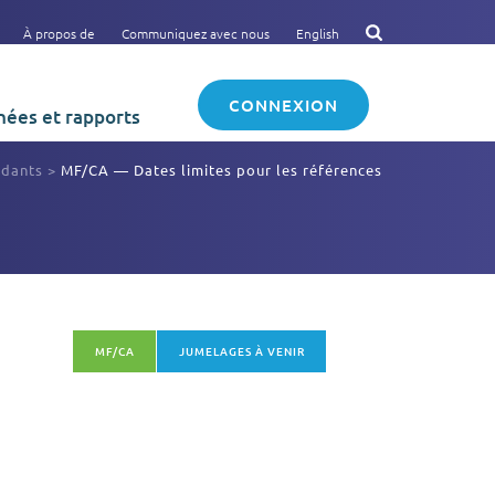
À propos de
Communiquez avec nous
English
CONNEXION
ées et rapports
dants
>
MF/CA — Dates limites pour les références
MF/CA
JUMELAGES À VENIR