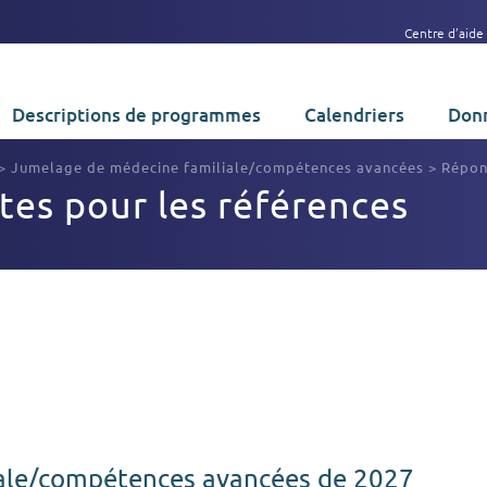
Centre d’aide
Descriptions de programmes
Calendriers
Donn
>
Jumelage de médecine familiale/compétences avancées
>
Répon
es pour les références
ale/compétences avancées de 2027