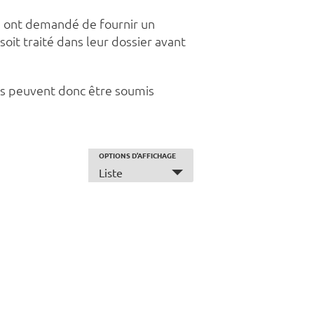
s ont demandé de fournir un
oit traité dans leur dossier avant
Ils peuvent donc être soumis
OPTIONS D’AFFICHAGE
E
Liste
v
e
n
t
V
i
e
w