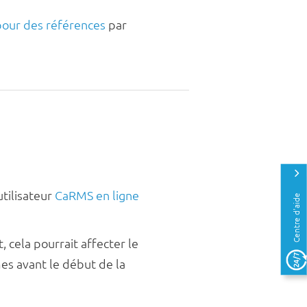
s
our des références
par
N
a
v
i
g
a
t
i
o
n
tilisateur
CaRMS en ligne
Centre d'aide
cela pourrait affecter le
s avant le début de la