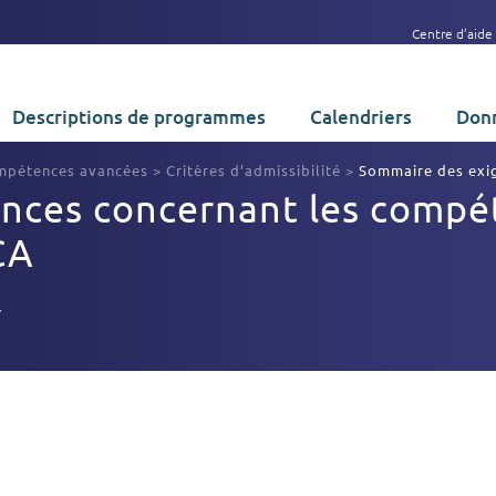
Centre d’aide
Descriptions de programmes
Calendriers
Donn
mpétences avancées
>
Critères d’admissibilité
>
Sommaire des exig
nces concernant les compét
CA
7