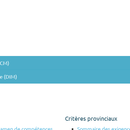
DCM)
e (DIM)
Critères provinciaux
 examen de compétences
Sommaire des exigence